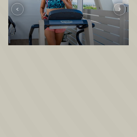
Auf der Panoramaterrasse des Hotels befindet sich unser gut
ausgestatteter Fitnessraum für diejenigen, die auch im Urlaub nicht auf
ihre Fitness verzichten wollen.
Laufband, Heimtrainer, Multifunktionsgerät von Technogym, Step. Ob
Sie nun ein Sportler oder ein einfacher Enthusiast sind, hier können Sie
Ihre ganze Energie entfesseln, die Sie haben.