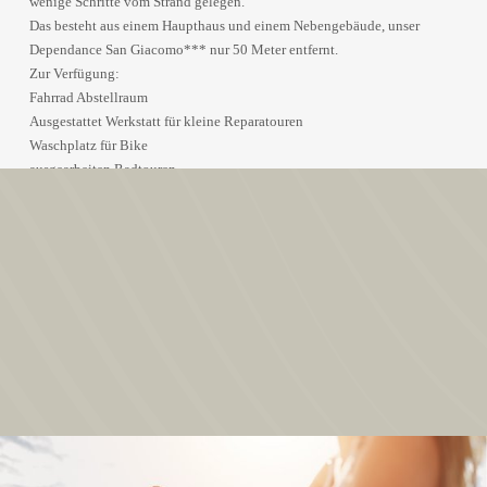
wenige Schritte vom Strand gelegen.
Das besteht aus einem Haupthaus und einem Nebengebäude, unser
Dependance San Giacomo*** nur 50 Meter entfernt.
Zur Verfügung:
Fahrrad Abstellraum
Ausgestattet Werkstatt für kleine Reparatouren
Waschplatz für Bike
ausgearbeiten Radtouren
Wäscherei für Ihre Sportkleidung
Panorama Dachterrasse mit Fitnessecke und Liegestühle
Wellness und Entspannung (Sauna, Solarium, Massagen, Pool mit
Hydromassage) ....
Private Schwimmbad mit Jacuzzi
frische Strand/Pooltücher zur Verfügung
free Wi-Fi
Zimmer: Du/WC, Sat-TV, Balkon, Fön, Klimaanlage, Safe. Nur Hotel
Zimmer Kosm.-Spiegel, Kühlschrank und Wi-FI.