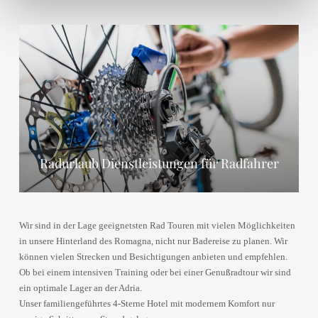
Radurlaub Dienstleistungen für Radfahrer
Radurlaub Dienstleistungen für Radfahrer
Radurlaub Dienstleistungen für Radfahrer
Wir sind in der Lage geeignetsten Rad Touren mit vielen Möglichkeiten
in unsere Hinterland des Romagna, nicht nur Badereise zu planen. Wir
können vielen Strecken und Besichtigungen anbieten und empfehlen.
Ob bei einem intensiven Training oder bei einer Genußradtour wir sind
ein optimale Lager an der Adria.
Unser familiengeführtes 4-Sterne Hotel mit modernem Komfort nur