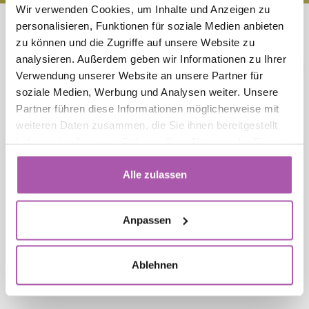
Wir verwenden Cookies, um Inhalte und Anzeigen zu
personalisieren, Funktionen für soziale Medien anbieten
zu können und die Zugriffe auf unsere Website zu
analysieren. Außerdem geben wir Informationen zu Ihrer
zu den Angeboten
Online buchen
Verwendung unserer Website an unsere Partner für
soziale Medien, Werbung und Analysen weiter. Unsere
Partner führen diese Informationen möglicherweise mit
weiteren Daten zusammen, die Sie ihnen bereitgestellt
Für diejenigen, die Sport auch im Urlaub immer
haben oder die sie im Rahmen Ihrer Nutzung der Dienste
lieben:
Cesenatico ist der ideale Ausgangspunkt
gesammelt haben.
für Fahrradliebhaber
Bezaubernde
Alle zulassen
Landschaften und Dörfer voller Geschichte und
Kultur können durch großartige Radtouren
Anpassen
entdeckt werden, die den Mythos von Marco
Pantani wieder aufleben lassen. Ebenen, Hügel
und sogar die nahe gelegenen Berge sind auf
Ablehnen
Routen zu erkunden, die nach
Schwierigkeitsgrad und Dauer unterteilt sind.