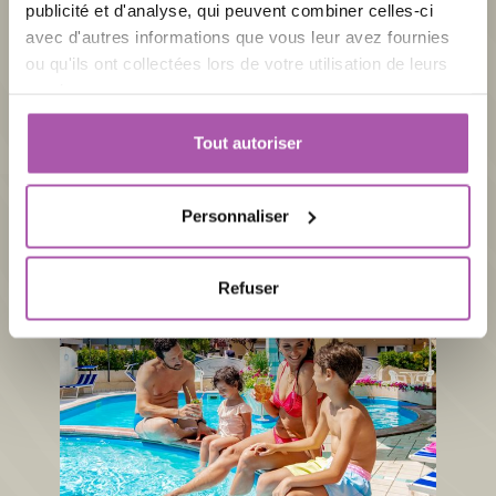
publicité et d'analyse, qui peuvent combiner celles-ci
avec d'autres informations que vous leur avez fournies
ou qu'ils ont collectées lors de votre utilisation de leurs
services.
Tout autoriser
Offres spéciales
Offres à ne pas manquer
Personnaliser
Refuser