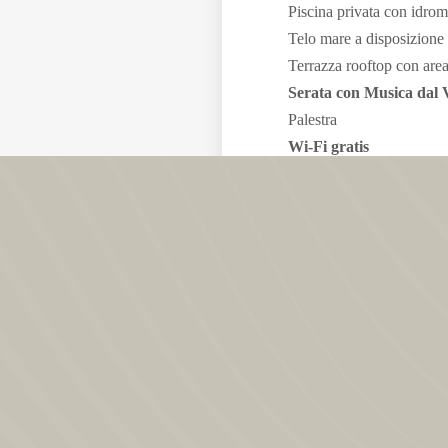
Piscina privata con idro
Telo mare a disposizione
Terrazza rooftop con are
Serata con Musica dal 
Palestra
Wi-Fi gratis
posto auto in parcheggi
Biciclette ad uso gratuito
Accoglienti e moderne ca
phon, box doccia, cassafo
Puoi arricchire la tua e
Servizio Massaggi beness
Light Lunch di mezzog
Stazione di ricarica per vei