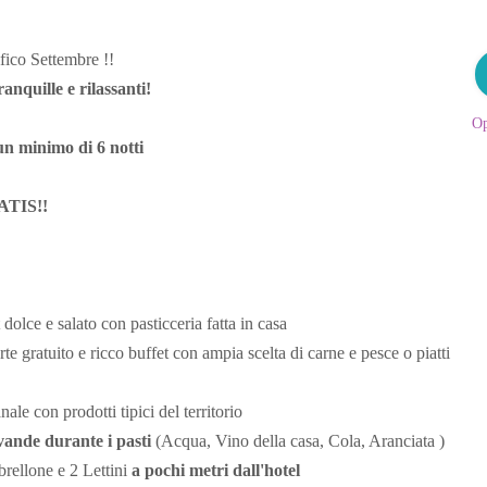
fico Settembre !!
anquille e rilassanti!
Op
un minimo di 6 notti
ATIS!!
 dolce e salato con pasticceria fatta in casa
rte gratuito e ricco buffet con ampia scelta di carne e pesce o piatti
e con prodotti tipici del territorio
vande durante i pasti
(Acqua, Vino della casa, Cola, Aranciata )
rellone e 2 Lettini
a pochi metri dall'hotel