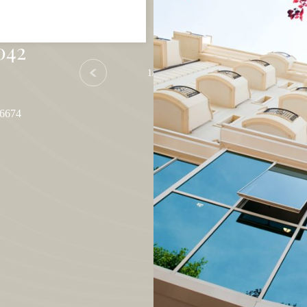
 22
042
1
/
5
86674