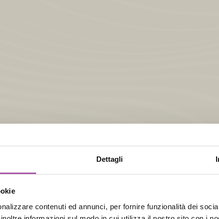
Offerte speciali
Offerte da non perdere
Dettagli
ookie
nalizzare contenuti ed annunci, per fornire funzionalità dei socia
inoltre informazioni sul modo in cui utilizza il nostro sito con i 