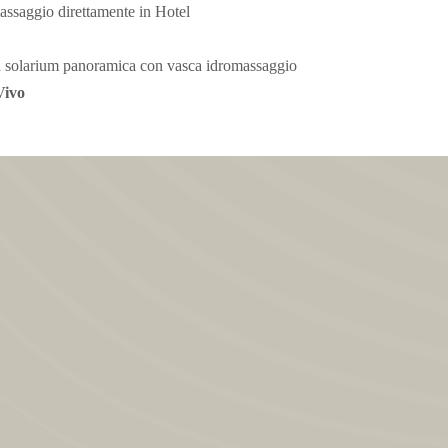
massaggio direttamente in Hotel
a solarium panoramica con vasca idromassaggio
Vivo
o privato
mere dotate di tutti i comfort: Aria Condizionata,TV LCD-Sat,
rte, balcone, Wi-Fi. In Camera Deluxe in più frigorifero
sperienza con:
ere direttamente in camera
iorno
al ristorante dell'hotel a piccoli prezzi
coli elettrici