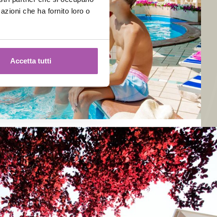
azioni che ha fornito loro o
Accetta tutti
ra in tempo per bloccare l'offerta migliore !!
iare!
DETTAGLI